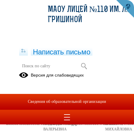
МАОУ ЛИЦЕЙ №110 ИМ. Л.К.
ГРИШИНОЙ
Написать письмо
Версия для слабовидящих
Основная образовательная
программа основного общего
образования
Сведения об образовательной организации
КАФЕДРА СЛОВЕСНОСТИ
ЗУЕВА
ПЕТУХОВА
НАДЕЖДА
ЕЛЕНА
ВАЛЕРЬЕВНА
МИХАЙЛОВНА