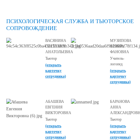
ПСИХОЛОГИЧЕСКАЯ СЛУЖБА И ТЬЮТОРСКОЕ
СОПРОВОЖДЕНИЕ
ВАСЯНИНА
МУЗИПОВА
СВЕТЛАНА
ВЕНЕРА
АНАТОЛЬЕВНА
ФАНОВНА
Тьютор
Учитель-
логопед
(открыть
карточку
(открыть
сотрудника)
карточку
сотрудника)
АБАШЕВА
БАРАНОВА
ЕВГЕНИЯ
АННА
ВИКТОРОВНА
АЛЕКСАНДРОВ
Тьютор
Тьютор
(открыть
(открыть
карточку
карточку
сотрудника)
сотрудника)