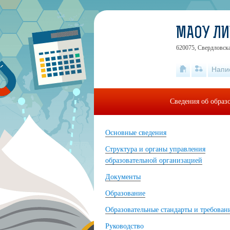
МАОУ ЛИ
620075, Свердловска
Напи
Сведения об образ
Основные сведения
Структура и органы управления
образовательной организацией
Документы
Образование
Образовательные стандарты и требован
Руководство