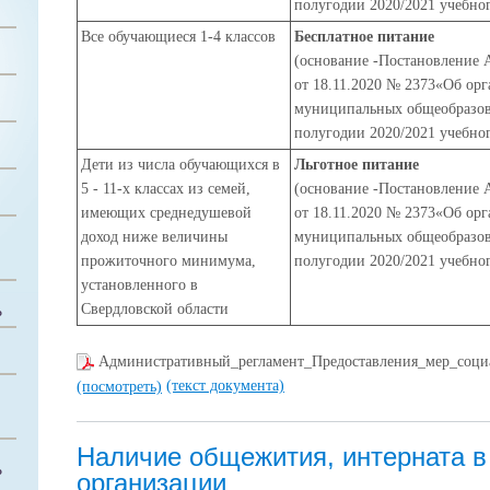
полугодии 2020/2021 учебног
Все обучающиеся 1-4 классов
Бесплатное питание
(основание -
Постановление 
от 18.11.2020 № 2373
«Об орг
муниципальных общеобразов
полугодии 2020/2021 учебног
Дети из числа обучающихся в
Льготное питание
5 - 11-х классах из семей,
(основание -
Постановление 
имеющих среднедушевой
от 18.11.2020 № 2373
«Об орг
доход ниже величины
муниципальных общеобразов
прожиточного минимума,
полугодии 2020/2021 учебног
установленного в
Свердловской области
Ь
Административный_регламент_Предоставления_мер_соц
(текст документа)
(посмотреть)
Наличие общежития, интерната в
Ь
организации