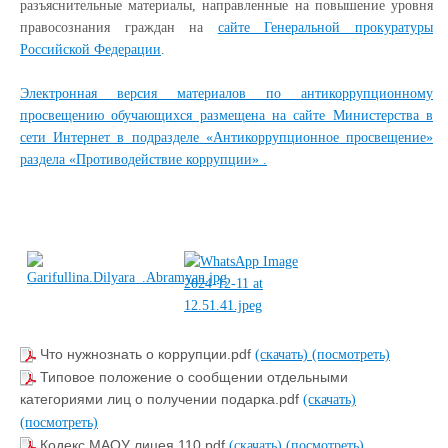
разъяснительные материалы, направленные на повышение уровня
правосознания граждан на
сайте Генеральной прокуратуры
Российской Федерации
.
Электронная версия материалов по антикоррупционному
просвещению обучающихся размещена на сайте Министерства в
сети Интернет в подразделе «Антикоррупционное просвещение»
раздела «Противодействие коррупции» .
Что нужнознать о коррупции.pdf
(скачать)
(посмотреть)
Типовое положение о сообщении отдельными
категориями лиц о получении подарка.pdf
(скачать)
(посмотреть)
Кодекс МАОУ лицея 110.pdf
(скачать)
(посмотреть)