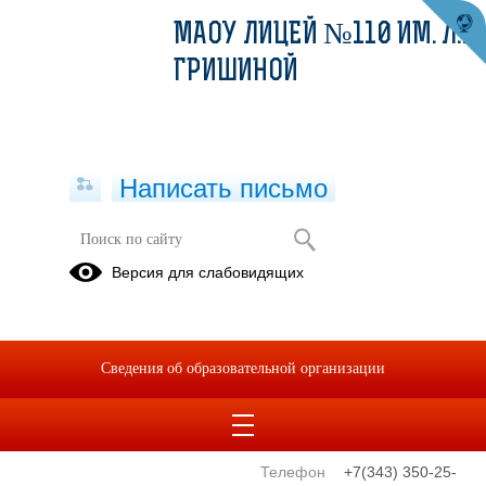
МАОУ ЛИЦЕЙ №110 ИМ. Л.К.
ГРИШИНОЙ
Написать письмо
Версия для слабовидящих
Директор лицея
Электронная
приемная
СМЕТАНИН
ИГОРЬ
Сведения об образовательной организации
ИВАНОВИЧ
E-mail
licey110@eduekb.ru
Телефон
+7(343) 350-25-